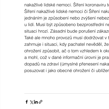
nakažlivé lidské nemoci. Šíření koronaviru t
Šíření nakažlivé lidské nemoci či Šíření nak
jednáním je způsobení nebo zvýšení nebezp
u lidí. Musí být způsobeno bezprostřední n
situaci hrozí. Zásadní bude porušení zákazů
Také ale mnoho provozů musí dodržovat v ta
zahrnuje i situaci, kdy pachatel nevěděl,
ohrožení způsobit, ač o tom vzhledem k o
a mohl, což v dané informační úrovni je pr
dopadů na zdraví (úmyslné přenesení nakažl
posuzovat i jako obecné ohrožení či ublížen