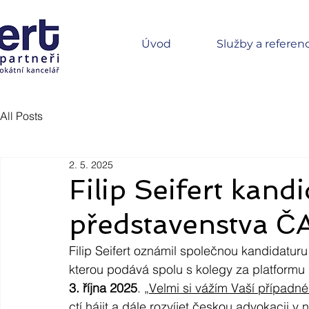
Úvod
Služby a referen
All Posts
2. 5. 2025
Filip Seifert kand
představenstva Č
Filip Seifert oznámil společnou kandidaturu
kterou podává spolu s kolegy za platformu 
3. října 2025
. 
„Velmi si vážím Vaší případn
ctí hájit a dále rozvíjet českou advokacii v