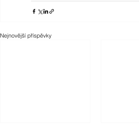
Nejnovější příspěvky
Filip Seifert vystoupil na
Kateřina Č