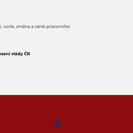
í, vznik, změna a zánik pracovního
esení vlády ČR
4