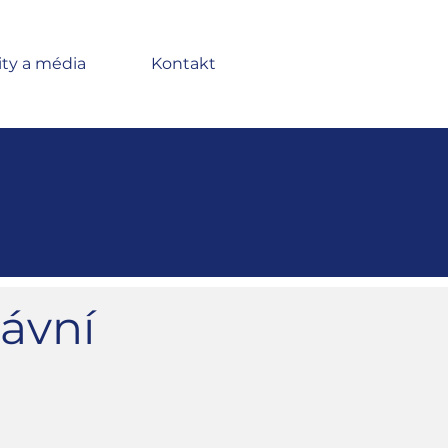
ity a média
Kontakt
ávní