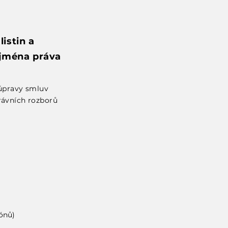
istin a
ejména práva
 úpravy smluv
rávních rozborů
ónů)