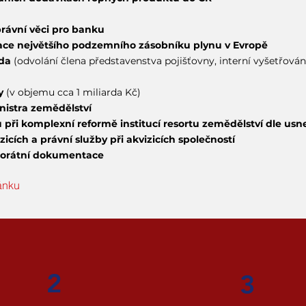
právní věci pro banku
izace největšího podzemního zásobníku plynu v Evropě
da
(odvolání člena představenstva pojišťovny, interní vyšetřován
y
(v objemu cca 1 miliarda Kč)
istra zemědělství​
při komplexní reformě institucí resortu zemědělství dle usn
zicích a právní služby při akvizicích společností
porátní dokumentace
ánku
2
3