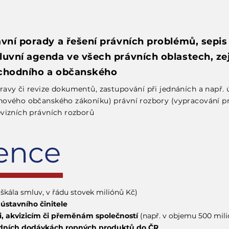
vní porady a řešení právních problémů, sepis l
luvní agenda ve všech právních oblastech, z
chodního a občanského
ravy či revize dokumentů, zastupování při jednáních a např.
 nového občanského zákoníku) právní rozbory (vypracování p
evizních právních rozborů
ence
 škála smluv, v řádu stovek miliónů Kč)
 ústavního činitele
zi, akvizicím či přeměnám společností
(např. v objemu 500 mili
dních dodávkách ropných produktů do ČR