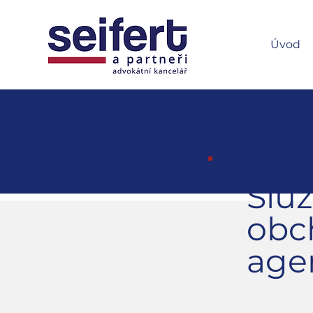
Úvod
Služ
obc
age