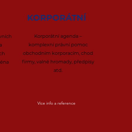
KORPORÁTNÍ
Korporátní agenda –
vních
komplexní právní pomoc
a
obchodním korporacím, chod
ch
firmy, valné hromady, předpisy
ména
atd.
Více info a reference