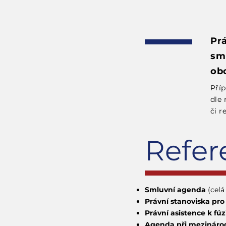
Prá
sm
ob
Příp
dle
či r
Refer
Smluvní agenda
(celá
Právní stanoviska pro
Právní asistence k fú
Agenda při mezináro