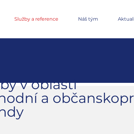
Služby a reference
Náš tým
Aktual
by v oblasti
hodní a občanskopr
ndy