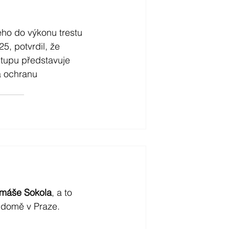
ého do výkonu trestu 
5, potvrdil, že 
tupu představuje 
a ochranu 
omáše Sokola
, a to 
 domě v Praze.