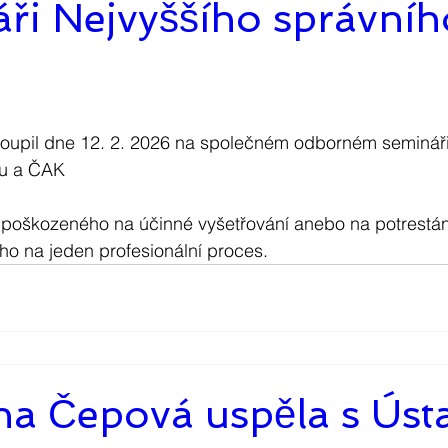
ři Nejvyššího správní
ystoupil dne 12. 2. 2026 na společném odborném seminář
du a ČAK
poškozeného na účinné vyšetřování anebo na potrestání
o na jeden profesionální proces.
na Čepová uspěla s Úst