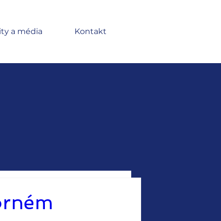
ity a média
Kontakt
borném