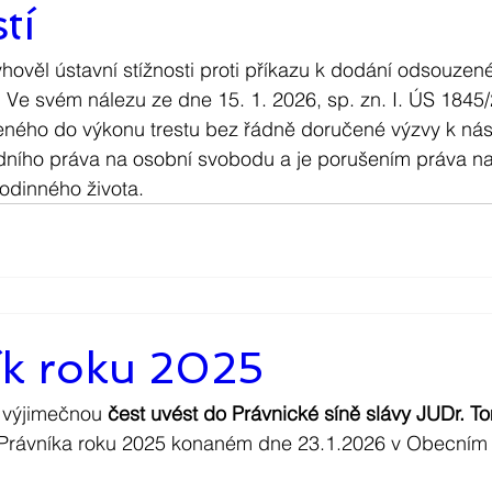
tí
hověl ústavní stížnosti proti příkazu k dodání odsouzen
 Ve svém nálezu ze dne 15. 1. 2026, sp. zn. I. ÚS 1845/2
ného do výkonu trestu bez řádně doručené výzvy k nás
dního práva na osobní svobodu a je porušením práva n
odinného života.
ík roku 2025
l výjimečnou 
čest uvést do Právnické síně slávy
JUDr. T
Právníka roku 2025 konaném dne 23.1.2026 v Obecním