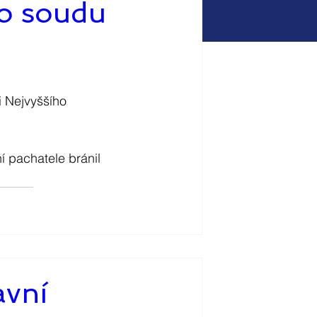
ho soudu
i Nejvyššího 
 pachatele bránil 
avní