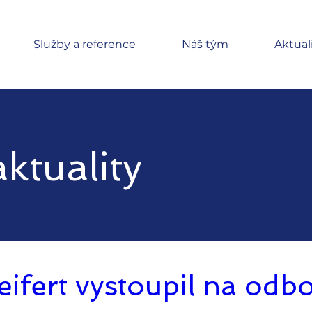
Služby a reference
Náš tým
Aktual
ktuality
Seifert vystoupil na od