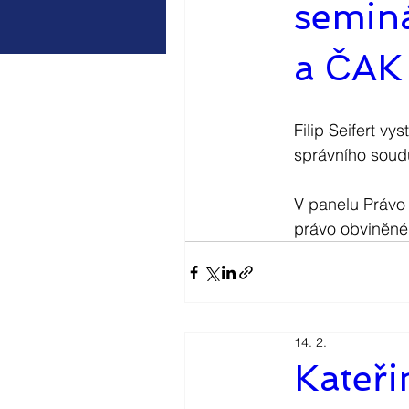
seminá
a ČAK
Filip Seifert v
správního sou
V panelu Právo 
právo obviněnéh
14. 2.
Kateři