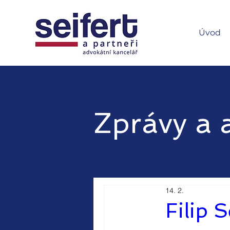
Úvod
Zprávy a a
14. 2.
Filip 