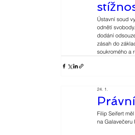
stížnos
Ústavní soud vy
odnětí svobody.
dodání odsouze
zásah do zákla
soukromého a r
24. 1.
Právn
Filip Seifert mě
na Galavečeru 