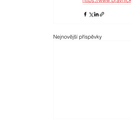
https://www.pravnick
Nejnovější příspěvky
Filip Seifert vystoupil na