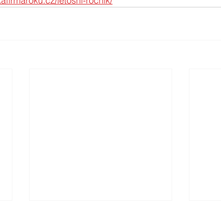
afirmaroku.cz/letosni-rocnik/
Kateřina Čepová uspěla s