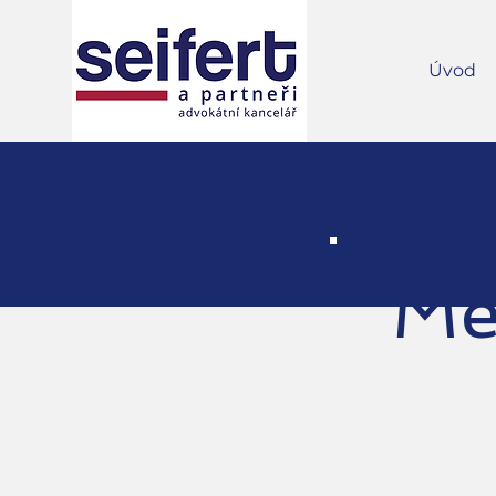
Úvod
Me