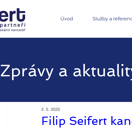
Úvod
Služby a referen
Zprávy a aktualit
2. 5. 2025
Filip Seifert ka