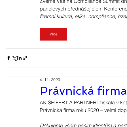
Zveme Vás na Compliance Summit dne 2
panelových přednášejících. Konferenc
firemní kultura, etika, compliance, říz
Více
4. 11. 2020
Právnická firm
AK SEIFERT A PARTNEŘI získala v kateg
Právnická firma roku 2020 – velmi do
Děkujeme všem našim klientům a par