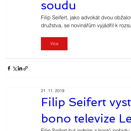
soudu
Filip Seifert, jako advokát dvou obžal
družstva, se novinářům vyjádřil k roz
Více
21. 11. 2019
Filip Seifert vy
bono televize L
Filip Seifert byl jedním z hostů pořad