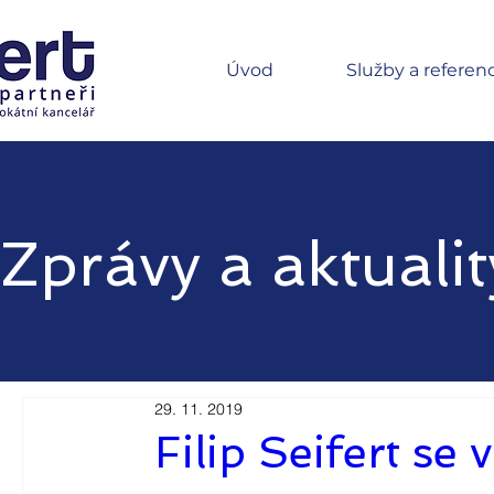
Úvod
Služby a referen
Zprávy a aktualit
29. 11. 2019
Filip Seifert se 