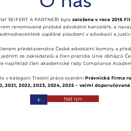
O nás
elář SEIFERT A PARTNEŘI byla
založena v roce 2016 Fi
rem renomované pražské advokátní kanceláře, a navaz
sedmadvacetileté úspěšné působení v advokacii a justici
je členem představenstva České advokátní komory a pře
je jedním ze zakladatelů a člen prezidia Unie obhájců Če
le například člen akademické rady Compliance Acade
la v kategorii Trestní právo ocenění
Právnická firma ro
0, 2021, 2022, 2023, 2024, 2025 – velmi doporučovaná
+
Náš tým