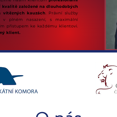
í kvalitě založené na dlouhodobých
 vítězných kauzách
. Právní služby
ě, v plném nasazení, s maximální
ím přístupem ke každému klientovi.
ný klient.