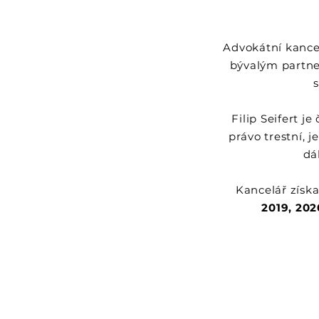
Advokátní kanc
bývalým partne
Filip Seifert 
právo trestní, 
dá
Kancelář získa
2019, 202