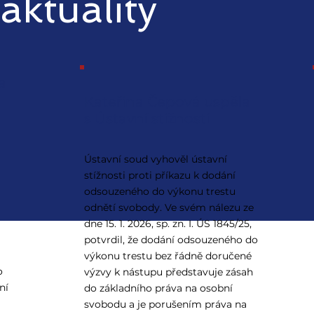
aktuality
a
Kateřina Čepová uspěla
s Ústavní stížností
Ústavní soud vyhověl ústavní
stížnosti proti příkazu k dodání
odsouzeného do výkonu trestu
odnětí svobody. Ve svém nálezu ze
dne 15. 1. 2026, sp. zn. I. ÚS 1845/25,
potvrdil, že dodání odsouzeného do
výkonu trestu bez řádně doručené
o
výzvy k nástupu představuje zásah
ní
do základního práva na osobní
svobodu a je porušením práva na