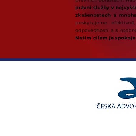
právní služby
v nejvyšš
zkušenostech
a mnoha
poskytujeme efektivn
odpovědností
a s osobn
Naším cílem je spokoje