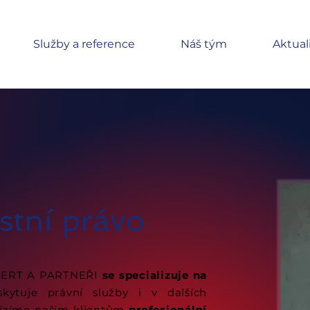
Služby a reference
Náš tým
Aktual
estní právo
IFERT A PARTNEŘI
se specializuje na
skytuje právní služby i v dalších
bízíme našim klientům
profesionální