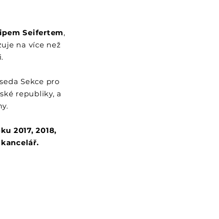
lipem Seifertem
,
uje na více než
.
dseda Sekce pro
ské republiky, a
my.
ku 2017, 2018,
 kancelář.