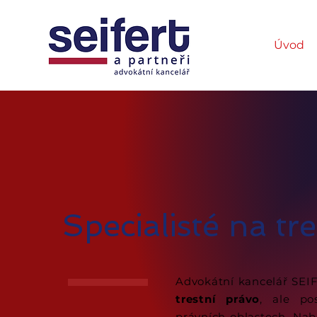
Úvod
Specialisté na tr
Advokátní kancelář SE
trestní právo
, ale po
právních oblastech. Na