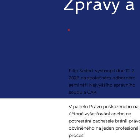
Zprávy a 
Filip Seifert vystoupil n
odborném semináři
Nejvyššího správního
soudu a ČAK
Filip Seifert vystoupil dne 12. 2.
2026 na společném odborném
semináři Nejvyššího správního
soudu a ČAK.
V panelu Právo poškozeného na
účinné vyšetřování anebo na
potrestání pachatele bránil práv
obviněného na jeden profesionál
proces.