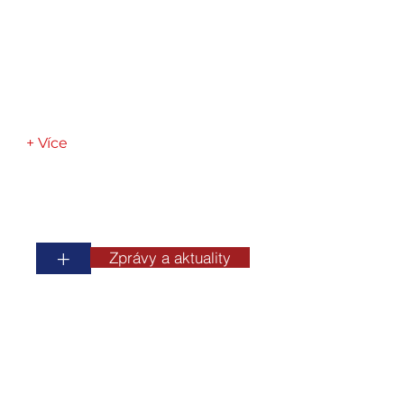
+ Více
+
Zprávy a aktuality