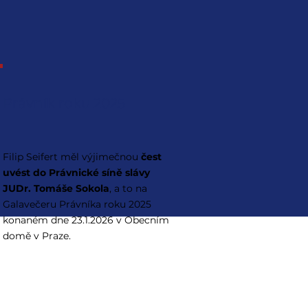
Právník roku 2025
Filip Seifert měl výjimečnou
čest
uvést do Právnické síně slávy
JUDr. Tomáše Sokola
, a to na
Galavečeru Právníka roku 2025
konaném dne 23.1.2026 v Obecním
domě v Praze.