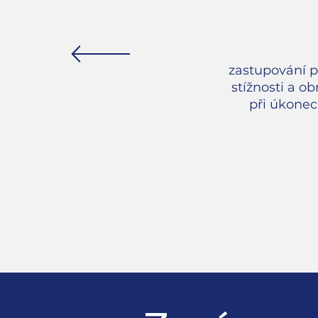
zastupování p
stížnosti a o
při úkonech